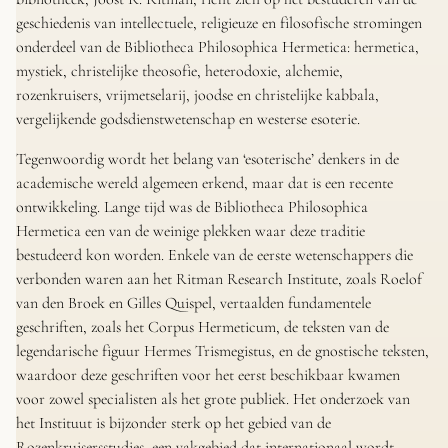
geschiedenis van intellectuele, religieuze en filosofische stromingen
onderdeel van de Bibliotheca Philosophica Hermetica: hermetica,
mystiek, christelijke theosofie, heterodoxie, alchemie,
rozenkruisers, vrijmetselarij, joodse en christelijke kabbala,
vergelijkende godsdienstwetenschap en westerse esoterie.
Tegenwoordig wordt het belang van ‘esoterische’ denkers in de
academische wereld algemeen erkend, maar dat is een recente
ontwikkeling. Lange tijd was de Bibliotheca Philosophica
Hermetica een van de weinige plekken waar deze traditie
bestudeerd kon worden. Enkele van de eerste wetenschappers die
verbonden waren aan het Ritman Research Institute, zoals Roelof
van den Broek en Gilles Quispel, vertaalden fundamentele
geschriften, zoals het Corpus Hermeticum, de teksten van de
legendarische figuur Hermes Trismegistus, en de gnostische teksten,
waardoor deze geschriften voor het eerst beschikbaar kwamen
voor zowel specialisten als het grote publiek. Het onderzoek van
het Instituut is bijzonder sterk op het gebied van de
Rozenkruisersstudies, een vakgebied dat internationaal wordt