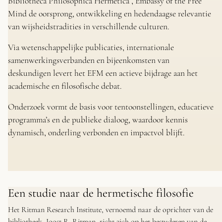
Bibliotheca Philosophica Hermetica , Embassy of the Free
Mind de oorsprong, ontwikkeling en hedendaagse relevantie
van wijsheidstradities in verschillende culturen.
Via wetenschappelijke publicaties, internationale
samenwerkingsverbanden en bijeenkomsten van
deskundigen levert het EFM een actieve bijdrage aan het
academische en filosofische debat.
Onderzoek vormt de basis voor tentoonstellingen, educatieve
programma’s en de publieke dialoog, waardoor kennis
dynamisch, onderling verbonden en impactvol blijft.
Een studie naar de hermetische filosofie
Het Ritman Research Institute, vernoemd naar de oprichter van de
bibliotheek, Joost R. Ritman, richt zich op het bestuderen van de