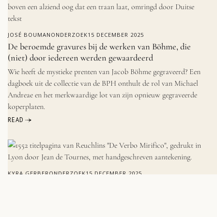
JOSÉ BOUMAN
ONDERZOEK
15 DECEMBER 2025
De beroemde gravures bij de werken van Böhme, die
(niet) door iedereen werden gewaardeerd
Wie heeft de mystieke prenten van Jacob Böhme gegraveerd? Een
dagboek uit de collectie van de BPH onthult de rol van Michael
Andreae en het merkwaardige lot van zijn opnieuw gegraveerde
koperplaten.
READ
KYRA GERBER
ONDERZOEK
15 DECEMBER 2025
De wonderbaarlijke wereld van ‘Christian’ Reuchlin
Reuchlins baanbrekende werken over de christelijke kabbala
verdedigden de joodse literatuur, legden een verband tussen Jezus en