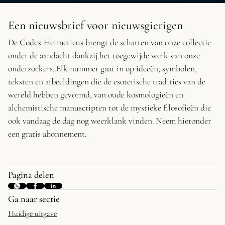
Een nieuwsbrief voor nieuwsgierigen
De Codex Hermeticus brengt de schatten van onze collectie
onder de aandacht dankzij het toegewijde werk van onze
onderzoekers. Elk nummer gaat in op ideeën, symbolen,
teksten en afbeeldingen die de esoterische tradities van de
wereld hebben gevormd, van oude kosmologieën en
alchemistische manuscripten tot de mystieke filosofieën die
ook vandaag de dag nog weerklank vinden. Neem hieronder
een gratis abonnement.
Pagina delen
Ga naar sectie
Huidige uitgave