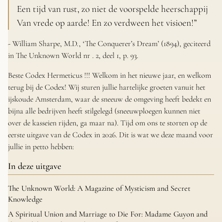
Een tijd van rust, zo niet de voorspelde heerschappij
Van vrede op aarde! En zo verdween het visioen!”
- William Sharpe, M.D., ‘The Conquerer’s Dream’
(1894), geciteerd
in
The Unknown World nr
. 2, deel 1, p. 93.
Beste Codex Hermeticus !!! Welkom in het nieuwe jaar, en welkom
terug bij de Codex! Wij sturen jullie hartelijke groeten vanuit het
ijskoude Amsterdam, waar de sneeuw de omgeving heeft bedekt en
bijna alle bedrijven heeft stilgelegd (sneeuwploegen kunnen niet
over de kasseien rijden, ga maar na). Tijd om ons te storten op de
eerste uitgave van de Codex in 2026. Dit is wat we deze maand voor
jullie in petto hebben:
In deze uitgave
The Unknown World: A Magazine of Mysticism and Secret
Knowledge
A Spiritual Union and Marriage to Die For: Madame Guyon and