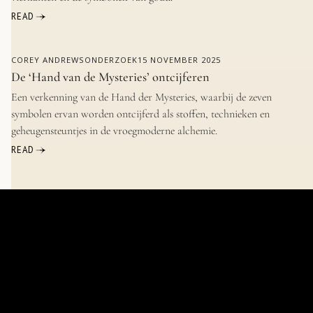
READ
COREY ANDREWS
ONDERZOEK
15 NOVEMBER 2025
De ‘Hand van de Mysteries’ ontcijferen
Een verkenning van de Hand der Mysteries, waarbij de zeven
symbolen ervan worden ontcijferd als stoffen, technieken en
geheugensteuntjes in de vroegmoderne alchemie.
READ