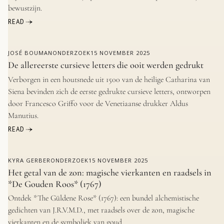
bewustzijn.
READ
JOSÉ BOUMAN
ONDERZOEK
15 NOVEMBER 2025
De allereerste cursieve letters die ooit werden gedrukt
Verborgen in een houtsnede uit 1500 van de heilige Catharina van
Siena bevinden zich de eerste gedrukte cursieve letters, ontworpen
door Francesco Griffo voor de Venetiaanse drukker Aldus
Manutius.
READ
KYRA GERBER
ONDERZOEK
15 NOVEMBER 2025
Het getal van de zon: magische vierkanten en raadsels in
*De Gouden Roos* (1767)
Ontdek *The Güldene Rose* (1767): een bundel alchemistische
gedichten van J.R.V.M.D., met raadsels over de zon, magische
vierkanten en de symboliek van goud.