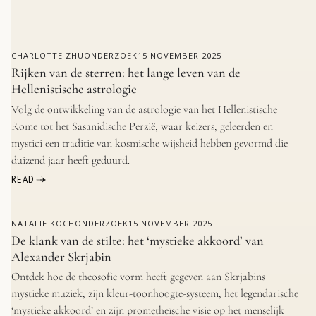
CHARLOTTE ZHU
ONDERZOEK
15 NOVEMBER 2025
Rijken van de sterren: het lange leven van de
Hellenistische astrologie
Volg de ontwikkeling van de astrologie van het Hellenistische
Rome tot het Sasanidische Perzië, waar keizers, geleerden en
mystici een traditie van kosmische wijsheid hebben gevormd die
duizend jaar heeft geduurd.
READ
NATALIE KOCH
ONDERZOEK
15 NOVEMBER 2025
De klank van de stilte: het ‘mystieke akkoord’ van
Alexander Skrjabin
Ontdek hoe de theosofie vorm heeft gegeven aan Skrjabins
mystieke muziek, zijn kleur-toonhoogte-systeem, het legendarische
‘mystieke akkoord’ en zijn prometheïsche visie op het menselijk