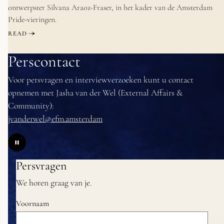
ontwerpster Silvana Araoz-Fraser, in het kader van de Amsterdam
Pride-vieringen.
READ
Perscontact
Voor persvragen en interviewverzoeken kunt u contact
opnemen met Jasha van der Wel (External Affairs &
Community):
jvanderwel@efm.amsterdam
Persvragen
We horen graag van je.
Voornaam