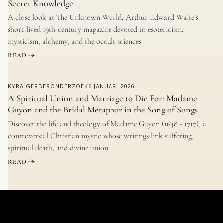
Secret Knowledge
A close look at The Unknown World, Arthur Edward Waite’s
short-lived 19th-century magazine devoted to esotericism,
mysticism, alchemy, and the occult sciences.
READ
KYRA GERBER
ONDERZOEK
6 JANUARI 2026
A Spiritual Union and Marriage to Die For: Madame
Guyon and the Bridal Metaphor in the Song of Songs
Discover the life and theology of Madame Guyon (1648 - 1717), a
controversial Christian mystic whose writings link suffering,
spiritual death, and divine union.
READ