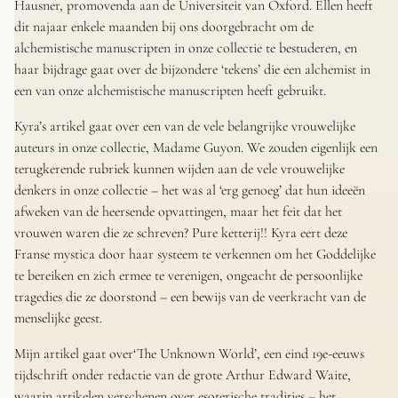
Hausner, promovenda aan de Universiteit van Oxford. Ellen heeft
dit najaar enkele maanden bij ons doorgebracht om de
alchemistische manuscripten in onze collectie te bestuderen, en
haar bijdrage gaat over de bijzondere ‘tekens’ die een alchemist in
een van onze alchemistische manuscripten heeft gebruikt.
Kyra’s artikel gaat over een van de vele belangrijke vrouwelijke
auteurs in onze collectie, Madame Guyon. We zouden eigenlijk een
terugkerende rubriek kunnen wijden aan de vele vrouwelijke
denkers in onze collectie – het was al ‘erg genoeg’ dat hun ideeën
afweken van de heersende opvattingen, maar het feit dat het
vrouwen waren die ze schreven? Pure ketterij!! Kyra eert deze
Franse mystica door haar systeem te verkennen om het Goddelijke
te bereiken en zich ermee te verenigen, ongeacht de persoonlijke
tragedies die ze doorstond – een bewijs van de veerkracht van de
menselijke geest.
Mijn artikel gaat over
‘The Unknown World’
, een eind 19e-eeuws
tijdschrift onder redactie van de grote Arthur Edward Waite,
waarin artikelen verschenen over esoterische tradities – het