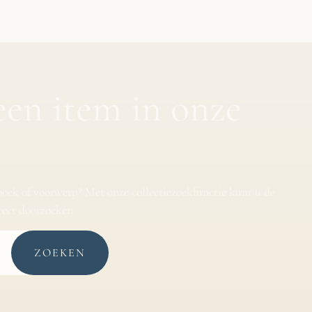
een item in onze
boek of voorwerp? Met onze collectiezoekfunctie kunt u de
irect doorzoeken.