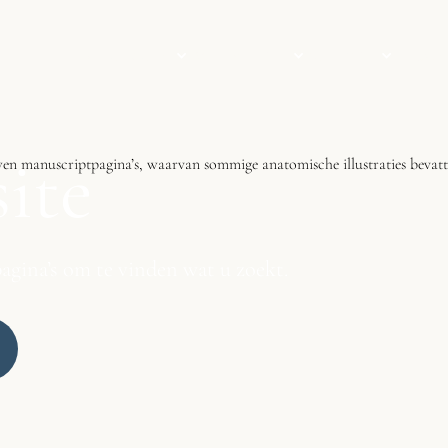
BEZOEK ONS
EVENEMENTEN
COLLECTIE
NIEUWS
ite
agina’s om te vinden wat u zoekt.